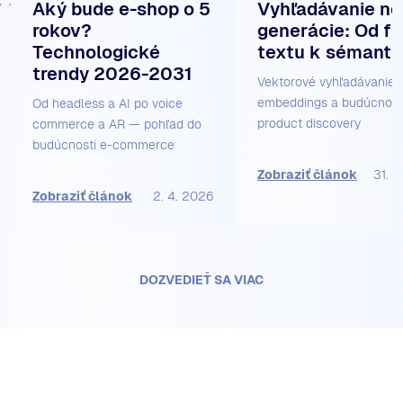
Aký bude e-shop o 5
Vyhľadávanie no
rokov?
generácie: Od ful
Technologické
textu k sémanti
trendy 2026-2031
Vektorové vyhľadávanie, 
embeddings a budúcnosť
Od headless a AI po voice
product discovery
commerce a AR — pohľad do
budúcnosti e-commerce
Zobraziť článok
31. 
Zobraziť článok
2. 4. 2026
DOZVEDIEŤ SA VIAC