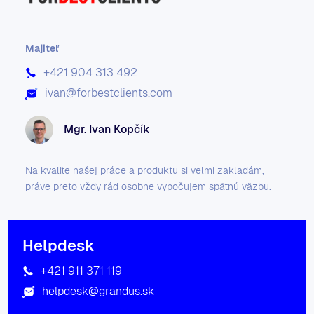
Majiteľ
+421 904 313 492
ivan@forbestclients.com
Mgr. Ivan Kopčík
Na kvalite našej práce a produktu si velmi zakladám,
práve preto vždy rád osobne vypočujem spätnú väzbu.
Helpdesk
+421 911 371 119
helpdesk@grandus.sk