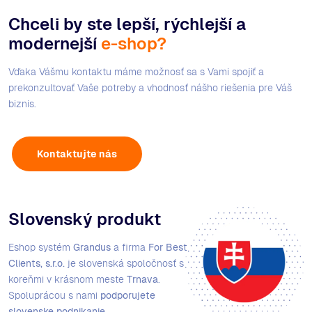
Chceli by ste lepší, rýchlejší a
modernejší
e-shop?
Vďaka Vášmu kontaktu máme možnosť sa s Vami spojiť a
prekonzultovať Vaše potreby a vhodnosť nášho riešenia pre Váš
biznis.
Kontaktujte nás
Slovenský produkt
Eshop systém
Grandus
a firma
For Best
Clients, s.r.o.
je slovenská spoločnosť s
koreňmi v krásnom meste
Trnava
.
Spoluprácou s nami
podporujete
slovenske podnikanie
.