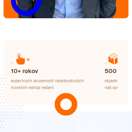
10+
rokov
500
000
expertných skúseností nadobudnutých
objednávok / 
tvorením eshop riešení
náš systém G