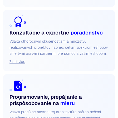
Konzultácie a expertné
poradenstvo
Vďaka dlhoročným skúsenostiam a množstvu
realizovaných projektov naprieč celým spektrom eshopov
sme tými pravými partnermi pre pomoc s vaším eshopom.
Zistiť viac
Programovanie, prepájanie a
prispôsobovanie na
mieru
Vďaka precízne navrhnutej architektúre našich riešení
dokážeme dizajn výsledného eshopu plne prispôsobiť