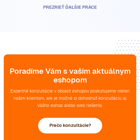
PREZRIEŤ ĎALŠIE PRÁCE
Poradíme Vám s vašim aktuálnym
eshopom
Expertné konzultácie v oblasti eshopov poskytujeme nielen
našim klientom, ale je možné si dohodnúť konzultáciu aj
Vášho eshop alebo web riešenia.
Prečo konzultácie?