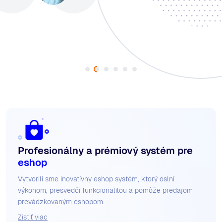
Majiteľ & CEO, Bežecké Potreby
Richard Polák
Majiteľ & CEO, 3D.sk
Profesionálny a prémiový systém pre
eshop
Vytvorili sme inovatívny eshop systém, ktorý oslní
výkonom, presvedčí funkcionalitou a pomôže predajom
prevádzkovaným eshopom.
Zistiť viac