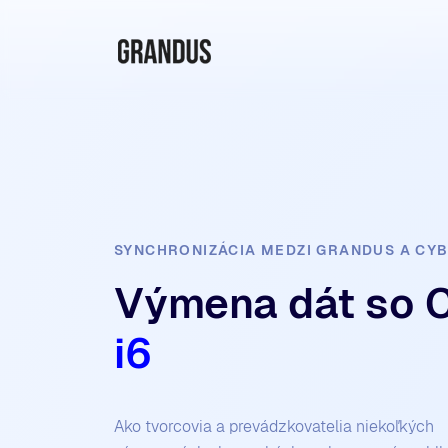
SYNCHRONIZÁCIA MEDZI GRANDUS A CY
Výmena dát so 
i6
Ako tvorcovia a prevádzkovatelia niekoľkých