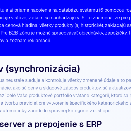
ytuje aj priame napojenie na databázu systému i6 pomocou r
aje v stave, v akom sa nachádzajú v i6. To znamená, že pre p
ca cenová hladina, všetky produkty (aj historické), zakladajú s
 Pre B2B zónu je možné spracovávať objednávky, zápožičky, fa
stav a zoznam reklamácií.
 (synchronizácia)
 neustále sleduje a kontroluje všetky zmenené údaje a to pa
ormácie, ako sú ceny a skladové zásoby produktov, sú aktualizov
 celé Vaše produktové portfólio vrátane kategórií, ktoré sa
na tvorbu pravidiel pre vytvorenie špecifického kategorického
automaticky zaradí do správnej kategórie v e-shope.
server a prepojenie s ERP