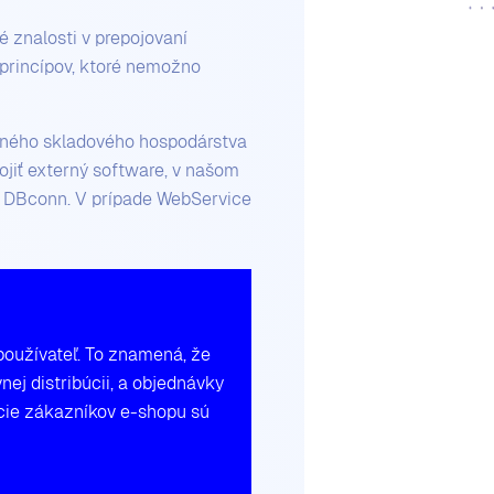
 znalosti v prepojovaní
 princípov, ktoré nemožno
stného skladového hospodárstva
jiť externý software, v našom
e DBconn. V prípade WebService
 používateľ. To znamená, že
nej distribúcii, a objednávky
cie zákazníkov e-shopu sú