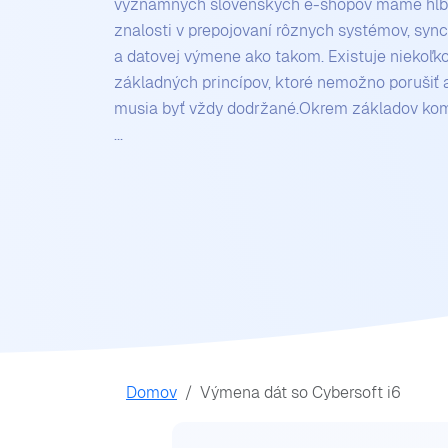
významných slovenských e-shopov máme hl
znalosti v prepojovaní rôznych systémov, sync
a datovej výmene ako takom. Existuje niekoľk
základných princípov, ktoré nemožno porušiť 
musia byť vždy dodržané.Okrem základov ko
...
Domov
Výmena dát so Cybersoft i6