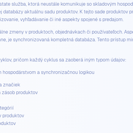
dstate služba, ktorá neustále komunikuje so skladovým hospo
ej databázy aktuálnu sadu produktov. K tejto sade produktov p
izovanie, vyhľadávanie či iné aspekty spojené s predajom.
lne zmeny v produktoch, objednávkach či používateľoch. Asp
enne, je synchronizovaná kompletná databáza. Tento prístup m
cyklov, pričom každý cyklus sa zaoberá iným typom údajov:
m hospodárstvom a synchronizačnou logikou
a značiek
h zásob produktov
tegórií
v produktov
oduktov