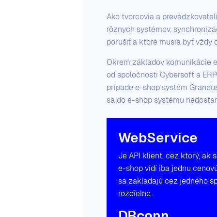
Ako tvorcovia a prevádzkovate
rôznych systémov, synchronizác
porušiť a ktoré musia byť vždy 
Okrem základov komunikácie ex
od spoločnosti Cybersoft a ER
prípade e-shop systém Grandus
sa do e-shop systému nedostan
WebService
Je API klient, cez ktorý, ak
e-shop vidí iba jednu cenovú
sa zakladajú cez jedného s
rozdielne.
DBconn