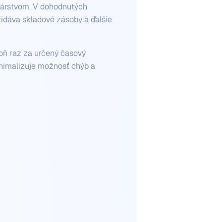
dárstvom. V dohodnutých
ridáva skladové zásoby a ďalšie
oň raz za určený časový
inimalizuje možnosť chýb a