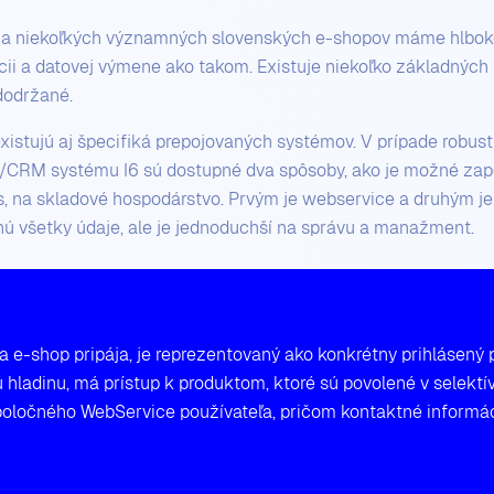
lia niekoľkých významných slovenských e-shopov máme hlboké
ii a datovej výmene ako takom. Existuje niekoľko základných
dodržané.
istujú aj špecifiká prepojovaných systémov. V prípade robu
P/CRM systému I6 sú dostupné dva spôsoby, ako je možné zapo
, na skladové hospodárstvo. Prvým je webservice a druhým j
ú všetky údaje, ale je jednoduchší na správu a manažment.
 sa e-shop pripája, je reprezentovaný ako konkrétny prihlásený
 hladinu, má prístup k produktom, ktoré sú povolené v selektív
poločného WebService používateľa, pričom kontaktné informá