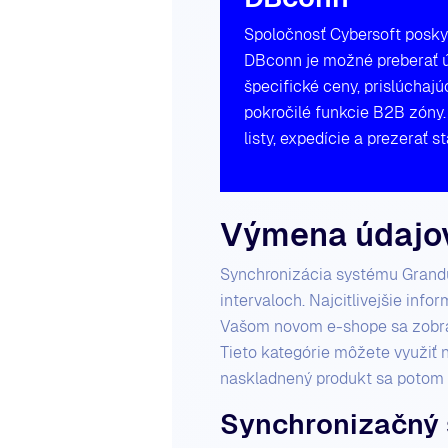
Spoločnosť Cybersoft posk
DBconn je možné preberať úd
špecifické ceny, prislúchajú
pokročilé funkcie B2B zóny.
listy, expedície a prezerať 
Výmena údajov
Synchronizácia systému Grandus
intervaloch. Najcitlivejšie inf
Vašom novom e-shope sa zobrazí
Tieto kategórie môžete využiť 
naskladnený produkt sa potom 
Synchronizačný 