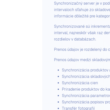
Synchronizačný server je v po
intervaloch sťahuje zo skladov
informácie dôležité pre kategor
Synchronizované sú inkrementá
interval, najneskôr však raz d
rozdielov v databázach.
Prenos údajov je rozdelený do 
Prenos údajov medzi skladový
Synchronizácia produktov 
Synchronizácia skladovýc
Synchronizácia cien
Priradenie produktov do ka
Synchronizácia parametro
Synchronizácia popisov pr
Transfér fotografií