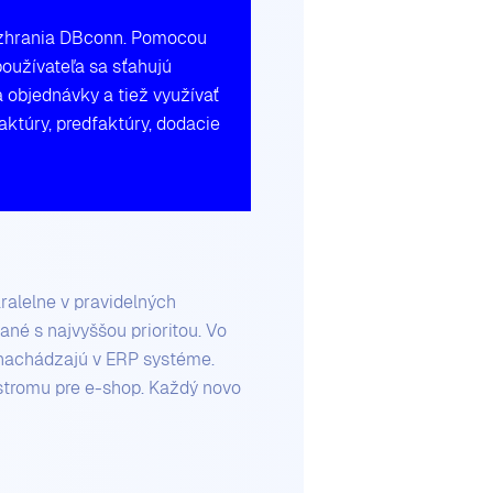
ozhrania DBconn. Pomocou
oužívateľa sa sťahujú
a objednávky a tiež využívať
ktúry, predfaktúry, dodacie
ralelne v pravidelných
ané s najvyššou prioritou. Vo
 nachádzajú v ERP systéme.
 stromu pre e-shop. Každý novo