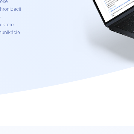
boké
hronizácii
o
a ktoré
munikácie