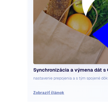
Synchronizácia a výmena dát s
nastavenie prepojenia a s tým spojené dô
Zobraziť článok