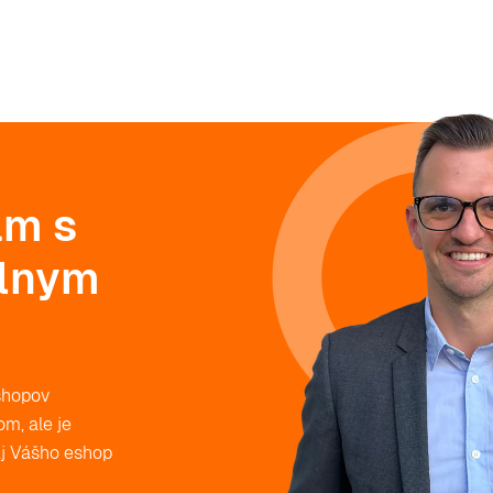
ám s
álnym
eshopov
m, ale je
aj Vášho eshop