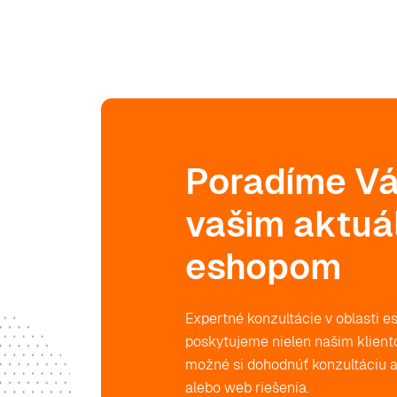
Poradíme V
vašim aktu
eshopom
Expertné konzultácie v oblasti 
poskytujeme nielen našim kliento
možné si dohodnúť konzultáciu 
alebo web riešenia.