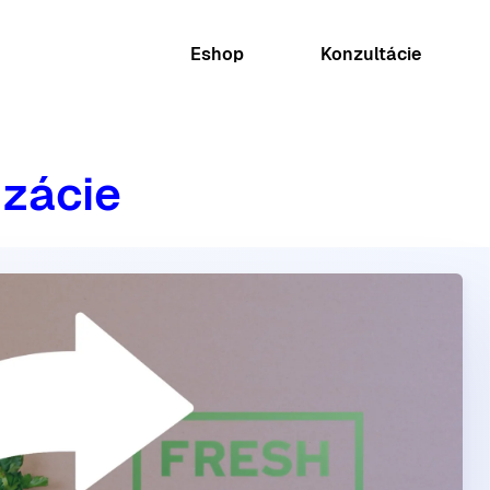
Eshop
Konzultácie
izácie