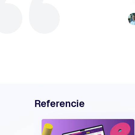
celéh
Referencie