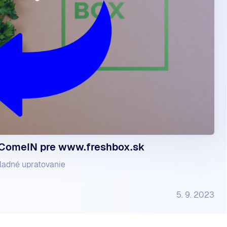
 ComeIN pre www.freshbox.sk
kladné upratovanie
5. 9. 2023