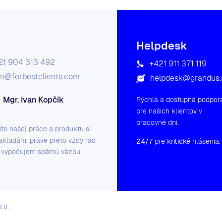
Helpdesk
21 904 313 492
+421 911 371 119
an@forbestclients.com
helpdesk@grandus.
Mgr. Ivan Kopčík
Rýchla a dostupná podpor
pre našich klientov v
pracovné dni.
ite našej práce a produktu si
akladám, práve preto vždy rád
24/7
pre
kritické
hlásenia.
 vypočujem spätnú väzbu.
r.o.