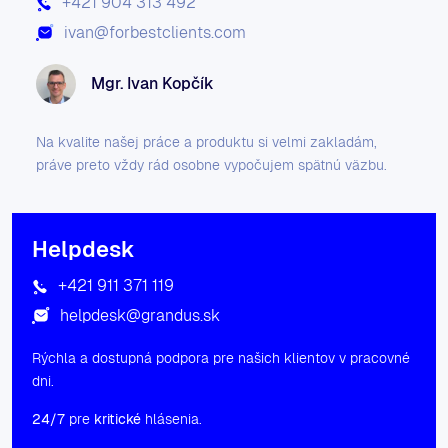
+421 904 313 492
ivan@forbestclients.com
Mgr. Ivan Kopčík
Na kvalite našej práce a produktu si velmi zakladám,
práve preto vždy rád osobne vypočujem spätnú väzbu.
Helpdesk
+421 911 371 119
helpdesk@grandus.sk
Rýchla a dostupná podpora pre našich klientov v pracovné
dni.
24/7
pre
kritické
hlásenia.