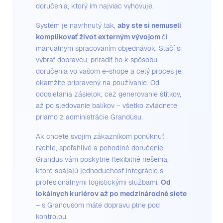
doručenia, ktorý im najviac vyhovuje.
Systém je navrhnutý tak,
aby ste si nemuseli
komplikovať život externým vývojom
či
manuálnym spracovaním objednávok. Stačí si
vybrať dopravcu, priradiť ho k spôsobu
doručenia vo vašom e-shope a celý proces je
okamžite pripravený na používanie. Od
odosielania zásielok, cez generovanie štítkov,
až po sledovanie balíkov – všetko zvládnete
priamo z administrácie Grandusu.
Ak chcete svojim zákazníkom ponúknuť
rýchle, spoľahlivé a pohodlné doručenie,
Grandus vám poskytne flexibilné riešenia,
ktoré spájajú jednoduchosť integrácie s
profesionálnymi logistickými službami.
Od
lokálnych kuriérov až po medzinárodné siete
– s Grandusom máte dopravu plne pod
kontrolou.