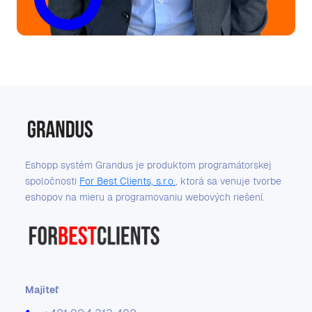
Eshopp systém Grandus je produktom programátorskej
spoločnosti
For Best Clients, s.r.o.
, ktorá sa venuje tvorbe
eshopov na mieru a programovaniu webových riešení.
Majiteľ