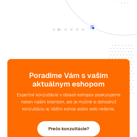
Majiteľ & CEO, 3D.sk
Poradíme Vám s vašim
aktuálnym eshopom
Expertné konzultácie v oblasti eshopov poskytujeme
nielen našim klientom, ale je možné si dohodnúť
konzultáciu aj Vášho eshop alebo web riešenia.
Prečo konzultácie?