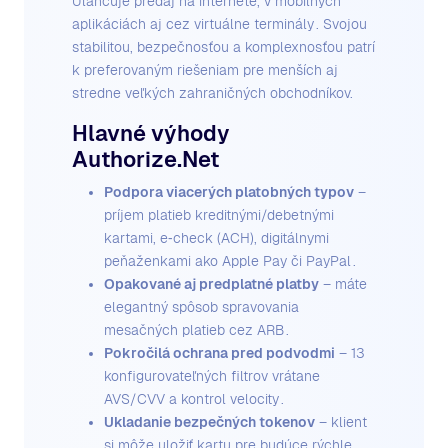
Uľahčuje predaj na internete, v mobilných
aplikáciách aj cez virtuálne terminály . Svojou
stabilitou, bezpečnosťou a komplexnosťou patrí
k preferovaným riešeniam pre menších aj
stredne veľkých zahraničných obchodníkov.
Hlavné výhody
Authorize.Net
Podpora viacerých platobných typov
–
príjem platieb kreditnými/debetnými
kartami, e‑check (ACH), digitálnymi
peňaženkami ako Apple Pay či PayPal .
Opakované aj predplatné platby
– máte
elegantný spôsob spravovania
mesačných platieb cez ARB .
Pokročilá ochrana pred podvodmi
– 13
konfigurovateľných filtrov vrátane
AVS/CVV a kontrol velocity .
Ukladanie bezpečných tokenov
– klient
si môže uložiť kartu pre budúce rýchle