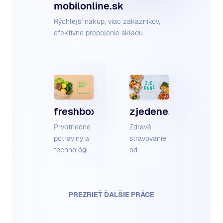
mobilonline.sk
Rýchlejší nákup, viac zákazníkov,
efektívne prepojenie skladu.
freshbox.sk
zjedene.sk
Prvotriedne
Zdravé
potraviny a
stravovanie
technológie
od
v dokonalej
odborníkov,
harmónií
s rozvozom
po celom
PREZRIEŤ ĎALŠIE PRÁCE
Slovensku