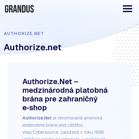
AUTHORIZE.NET
Authorize.net
Authorize.Net –
medzinárodná platobná
brána pre zahraničný
e‑shop
Authorize.Net
je renomovaná americká
platenobná brána pod záštitou
Visa/Cybersource, založená v roku 1996.