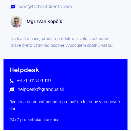
ivan@forbestclients.com
Mgr. Ivan Kopčík
Na kvalite našej práce a produktu si velmi zakladám,
práve preto vždy rád osobne vypočujem spätnú väzbu.
Helpdesk
+421 911 371 119
helpdesk@grandus.sk
Rýchla a dostupná podpora pre našich klientov v pracovné
dni.
24/7
pre
kritické
hlásenia.