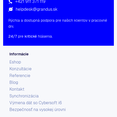
+421 911 371 119
helpdesk@grandus.sk
Rýchla a dostupná podpora pre našich klientov v pracovné
dni.
24/7
pre
kritické
hlásenia.
Informácie
Eshop
Konzultácie
Referencie
Blog
Kontakt
Synchronizácia
Výmena dát so Cybersoft i6
Bezpečnosť na vysokej úrovni