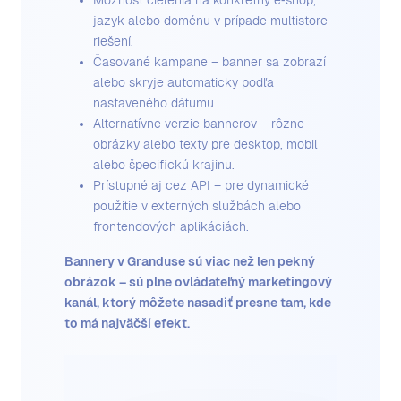
Možnosť cielenia na konkrétny e‑shop,
jazyk alebo doménu v prípade multistore
riešení.
Časované kampane – banner sa zobrazí
alebo skryje automaticky podľa
nastaveného dátumu.
Alternatívne verzie bannerov – rôzne
obrázky alebo texty pre desktop, mobil
alebo špecifickú krajinu.
Prístupné aj cez API – pre dynamické
použitie v externých službách alebo
frontendových aplikáciách.
Bannery v Granduse sú viac než len pekný
obrázok – sú plne ovládateľný marketingový
kanál, ktorý môžete nasadiť presne tam, kde
to má najväčší efekt.