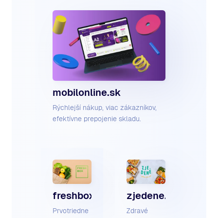
mobilonline.sk
Rýchlejší nákup, viac zákazníkov,
efektívne prepojenie skladu.
freshbox.sk
zjedene.sk
Prvotriedne
Zdravé