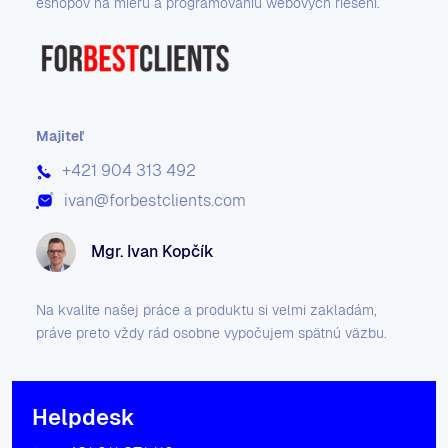
eshopov na mieru a programovaniu webových riešení.
Majiteľ
+421 904 313 492
ivan@forbestclients.com
Mgr. Ivan Kopčík
Na kvalite našej práce a produktu si velmi zakladám,
práve preto vždy rád osobne vypočujem spätnú väzbu.
Helpdesk